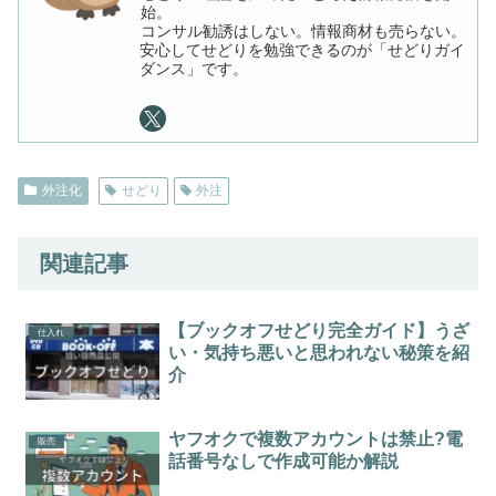
始。
コンサル勧誘はしない。情報商材も売らない。
安心してせどりを勉強できるのが「せどりガイ
ダンス」です。
外注化
せどり
外注
関連記事
【ブックオフせどり完全ガイド】うざ
仕入れ
い・気持ち悪いと思われない秘策を紹
介
ヤフオクで複数アカウントは禁止?電
販売
話番号なしで作成可能か解説