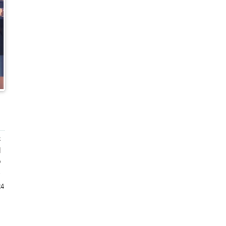
時
用
め
が
24