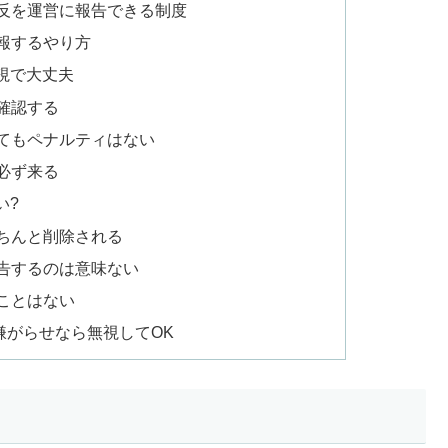
反を運営に報告できる制度
報するやり方
視で大丈夫
確認する
てもペナルティはない
必ず来る
い?
ちんと削除される
告するのは意味ない
ことはない
嫌がらせなら無視してOK