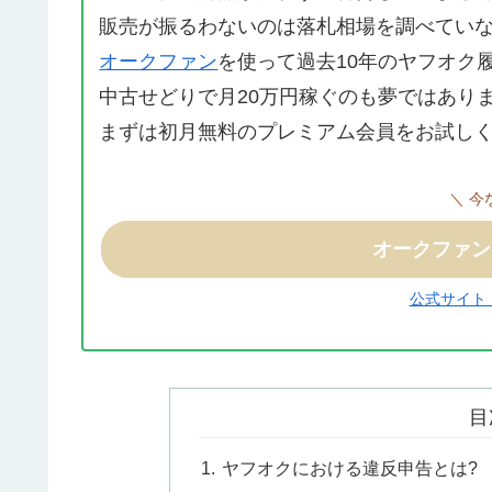
販売が振るわないのは落札相場を調べてい
オークファン
を使って過去10年のヤフオク
中古せどりで月20万円稼ぐのも夢ではあり
まずは初月無料のプレミアム会員をお試し
＼ 今
オークファン
公式サイト : ht
目
ヤフオクにおける違反申告とは?