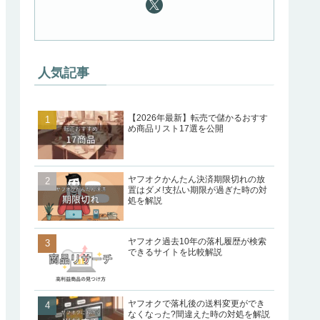
人気記事
【2026年最新】転売で儲かるおすす
め商品リスト17選を公開
ヤフオクかんたん決済期限切れの放
置はダメ!支払い期限が過ぎた時の対
処を解説
ヤフオク過去10年の落札履歴が検索
できるサイトを比較解説
ヤフオクで落札後の送料変更ができ
なくなった?間違えた時の対処を解説