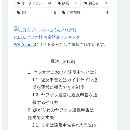
オークファン
14
副業
11
初心者
10
外注
8
在庫管理
4
にほんブログ村
お金懸賞ランキング
WP-Search
にサイト事例として掲載されています。
目次
ヤフオクにおける違反申告とは?
違反申告とはガイドライン違
反を運営に報告できる制度
ヤフオク運営に違反申告を通
報するやり方
嫌がらせのヤフオク違反申告は
無視で大丈夫
まずは違反申告された理由を